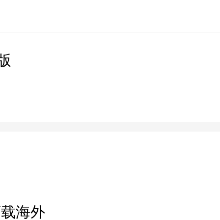
版
下载海外