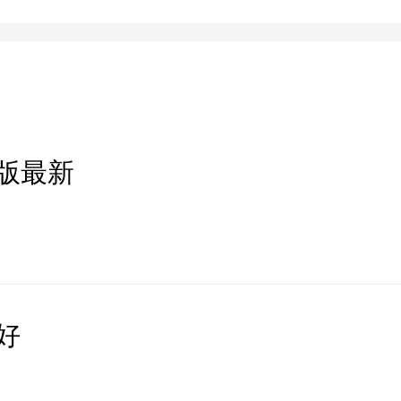
版最新
好